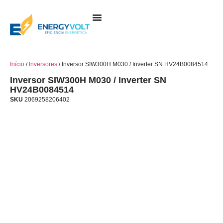
Sobre Nós
Produtos E Serviços
Início
/
Inversores
/ Inversor SIW300H M030 / Inverter SN HV24B0084514
Inversor SIW300H M030 / Inverter SN
HV24B0084514
SKU
2069258206402