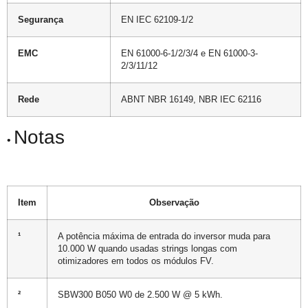
Segurança
EN IEC 62109-1/2
EMC
EN 61000-6-1/2/3/4 e EN 61000-3-
2/3/11/12
Rede
ABNT NBR 16149, NBR IEC 62116
Notas
•
Item
Observação
¹
A potência máxima de entrada do inversor muda para
10.000 W quando usadas strings longas com
otimizadores em todos os módulos FV.
²
SBW300 B050 W0 de 2.500 W @ 5 kWh.