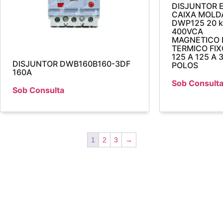
DISJUNTOR 
CAIXA MOLD
DWP125 20 k
400VCA
MAGNETICO 
TERMICO FIX
125 A 125 A 
DISJUNTOR DWB160B160-3DF
POLOS
160A
Sob Consult
Sob Consulta
1
2
3
→